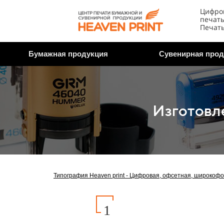
Цифров
печать
Печать
Бумажная продукция
Сувенирная прод
Изготовл
Типография Heaven print - Цифровая, офсетная, широкофо
1