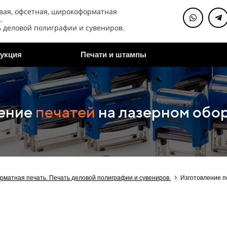
ая, офсетная, широкоформатная
.
 деловой полиграфии и сувениров.
укция
Печати и штампы
ение
печатей
на лазерном обо
›
рматная печать. Печать деловой полиграфии и сувениров.
Изготовление п